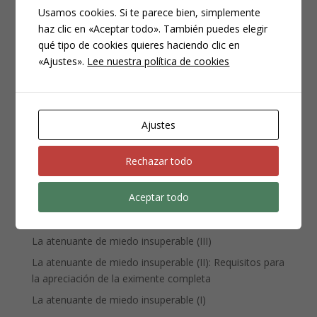
Usamos cookies. Si te parece bien, simplemente
haz clic en «Aceptar todo». También puedes elegir
CATEGORÍAS
qué tipo de cookies quieres haciendo clic en
Compliance
«Ajustes».
Lee nuestra política de cookies
Noticias
Penal
Penitenciario
Ajustes
Uncategorized
Rechazar todo
ENTRADAS RECIENTES
Aceptar todo
Denuncia, querella y atestado policial: por qué no es lo
mismo
La atenuante de miedo insuperable (III)
La atenuante de miedo insuperable (II): Requisitos para
la apreciación de la eximente completa
La atenuante de miedo insuperable (I)