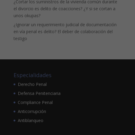
¿Cortar los suministros de la vivienda común durante
el divorcio es delito de coacciones? ¿Y si se cortan a
unos okupas?
¿Ignorar un requerimiento judicial de documentación
en vía penal es delito? El deber de colaboración del
testigo
Especialidades
Derecho Penal
Defensa Penitenciaria
Compliance Penal
Anticorrupción
Antiblanqueo