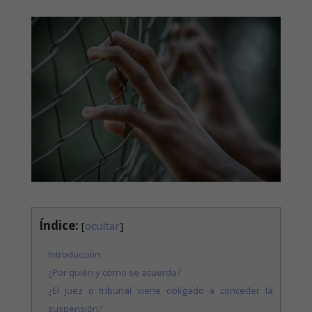
Índice:
[
ocultar
]
Introducción
¿Por quién y cómo se acuerda?
¿El juez o tribunal viene obligado a conceder la
suspensión?