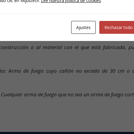
a arma portátil que tenga cañón y que lance, esté conce
do clic en «Ajustes».
Lee nuestra política de cookies
 fácilmente para lanzar un perdigón, una bala o un proye
pulsor.
Ajustes
Rechazar todo
ue un objeto es susceptible de transformarse para lanza
cción de un combustible propulsor cuando tenga la aparienci
onstrucción o al material con el que está fabricada, p
ta: Arma de fuego cuyo cañón no exceda de 30 cm o 
 Cualquier arma de fuego que no sea un arma de fuego cor