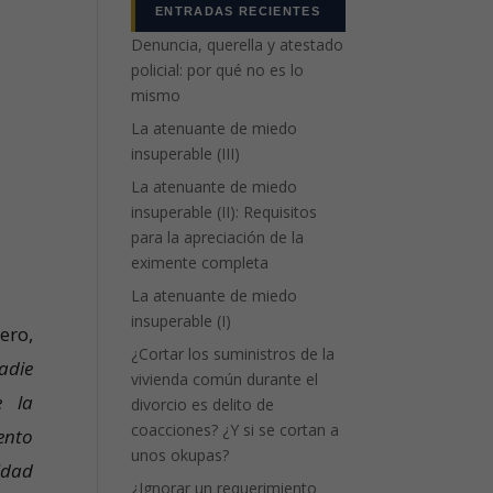
ENTRADAS RECIENTES
Denuncia, querella y atestado
policial: por qué no es lo
mismo
La atenuante de miedo
insuperable (III)
La atenuante de miedo
insuperable (II): Requisitos
para la apreciación de la
eximente completa
La atenuante de miedo
insuperable (I)
ero,
¿Cortar los suministros de la
adie
vivienda común durante el
e la
divorcio es delito de
coacciones? ¿Y si se cortan a
ento
unos okupas?
idad
¿Ignorar un requerimiento