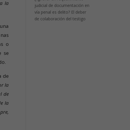
a la
judicial de documentación en
vía penal es delito? El deber
de colaboración del testigo
 una
unas
as o
e se
do.
a de
r la
l de
e la
pre,