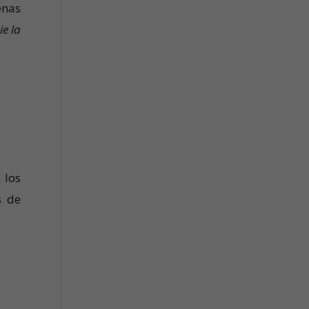
enas
ie la
 los
s de