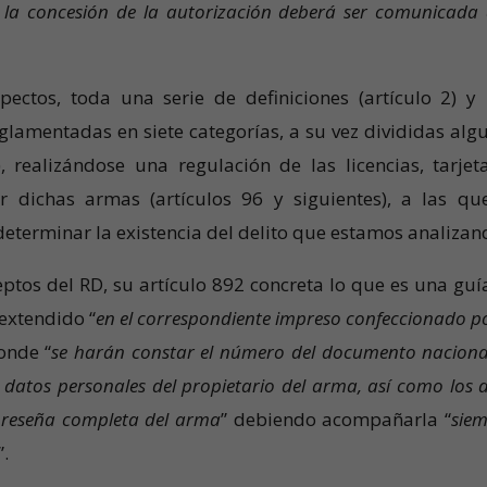
la concesión de la autorización deberá ser comunicada 
pectos, toda una serie de definiciones (artículo 2) y
eglamentadas en siete categorías, a su vez divididas alg
, realizándose una regulación de las licencias, tarjet
r dichas armas (artículos 96 y siguientes), a las qu
 determinar la existencia del delito que estamos analizan
tos del RD, su artículo 892 concreta lo que es una guí
extendido “
en el correspondiente impreso confeccionado po
donde “
se harán constar el número del documento naciona
datos personales del propietario del arma, así como los d
a reseña completa del arma
” debiendo acompañarla “
siem
”.