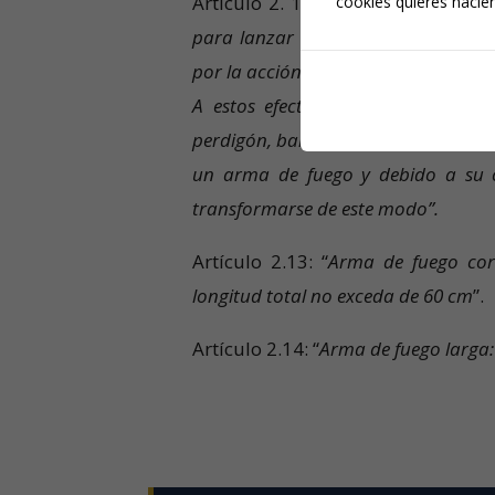
Artículo 2. 12:
“Arma de fuego: Tod
cookies quieres hacien
para lanzar o pueda transformarse
por la acción de un combustible pro
A estos efectos, se considerará q
perdigón, bala o proyectil por la a
un arma de fuego y debido a su c
transformarse de este modo”.
Artículo 2.13: “
Arma de fuego cor
longitud total no exceda de 60 cm
”.
Artículo 2.14: “
Arma de fuego larga: