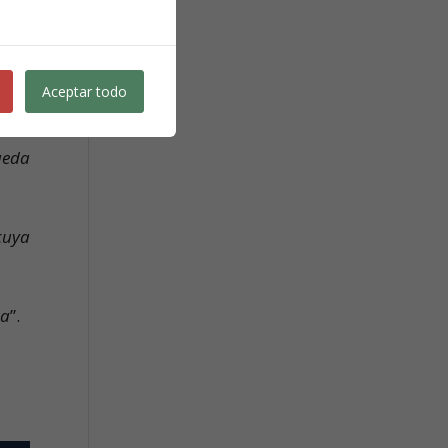
bida
ctil
Aceptar todo
r un
a de
ueda
cuya
ta
”.