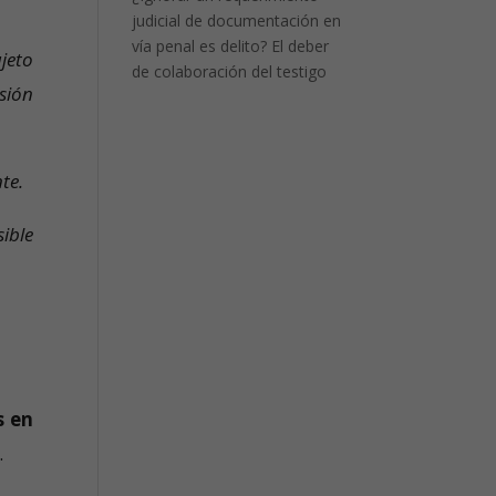
judicial de documentación en
vía penal es delito? El deber
ujeto
de colaboración del testigo
sión
te.
ible
s en
.