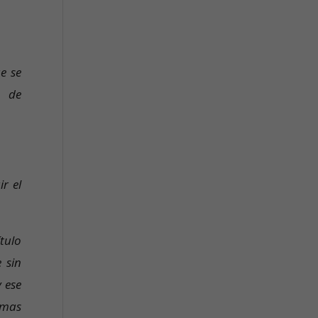
e se
n de
r el
ítulo
 sin
 ese
umas