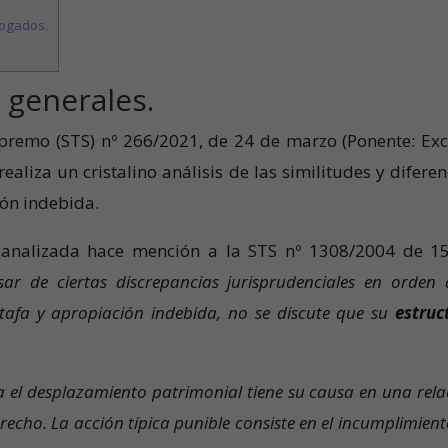
ogados.
s generales.
upremo (STS) nº 266/2021, de 24 de marzo (Ponente: Ex
realiza un cristalino análisis de las similitudes y diferen
ión indebida.
S analizada hace mención a la STS nº 1308/2004 de 1
sar de ciertas discrepancias jurisprudenciales en orden 
tafa y apropiación indebida, no se discute que su
estruc
a el desplazamiento patrimonial tiene su causa en una rela
recho. La acción típica punible consiste en el incumplimient