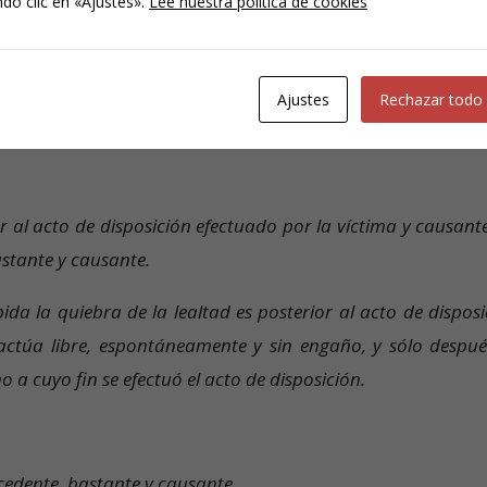
cierra la mano para incorporar al patrimonio propio lo qu
do clic en «Ajustes».
Lee nuestra política de cookies
ansitoriamente, pero para hacerlo suyo. Hay intenció
Ajustes
Rechazar todo
sus diferencias esenciales entre ambos tipos penales.
or al acto de disposición efectuado por la víctima y causant
stante y causante.
bida la quiebra de la lealtad es posterior al acto de dispos
actúa libre, espontáneamente y sin engaño, y sólo después
no a cuyo fin se efectuó el acto de disposición.
.
ecedente, bastante y causante.