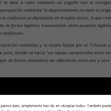
al se lleva a cabo mediante un engaño con el consigui
 apropiación indebida “
el desplazamiento no tiene su orige
 la confianza ya depositada en el sujeto activo, lo que conl
ada de forma legítima, trasmutando dicha posesión legítim
la confianza
«.
ropiación indebida, y la estafa fijada por el Tribunal y
e julio, donde se hacía “
un repaso comparativo entre a
lejar de forma sistemática las diferencias entre uno y otro 
afa y la apropiación indebida que hemos reseñado la doct
e engaña al otro para que lo deposite en ella, y
 parece bien, simplemente haz clic en «Aceptar todo». También puede