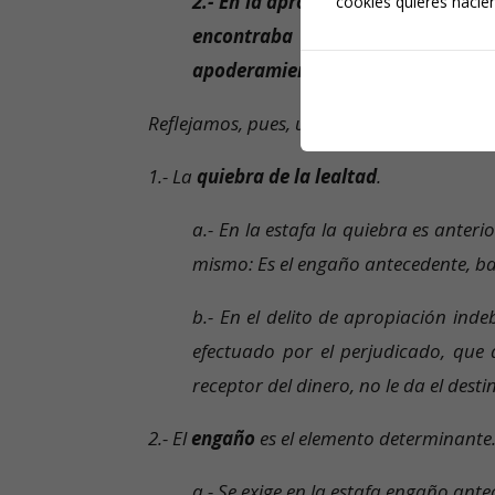
2.- En la apropiación indebida se 
cookies quieres hacien
encontraba allí correcta pero tr
apoderamiento definitivo
.
Reflejamos, pues, una sistematización de 
1.- La
quiebra de la lealtad
.
a.- En la estafa la quiebra es anteri
mismo: Es el engaño antecedente, ba
b.- En el delito de apropiación inde
efectuado por el perjudicado, que 
receptor del dinero, no le da el desti
2.- El
engaño
es el elemento determinante
a.- Se exige en la estafa engaño ant