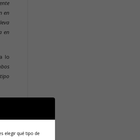
ente
n en
leva
a en
a lo
mbos
tipo
rina
s elegir qué tipo de