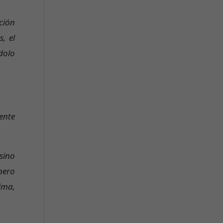
ición
, el
 dolo
ente
sino
inero
ima,