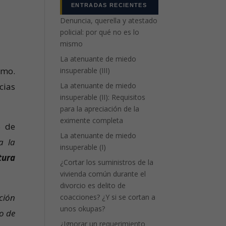
ENTRADAS RECIENTES
Denuncia, querella y atestado
policial: por qué no es lo
mismo
La atenuante de miedo
cmo.
insuperable (III)
La atenuante de miedo
cias
insuperable (II): Requisitos
para la apreciación de la
eximente completa
5 de
La atenuante de miedo
a la
insuperable (I)
tura
¿Cortar los suministros de la
vivienda común durante el
divorcio es delito de
ción
coacciones? ¿Y si se cortan a
unos okupas?
o de
¿Ignorar un requerimiento