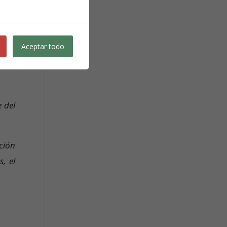
e se
n de
Aceptar todo
e del
ición
, el