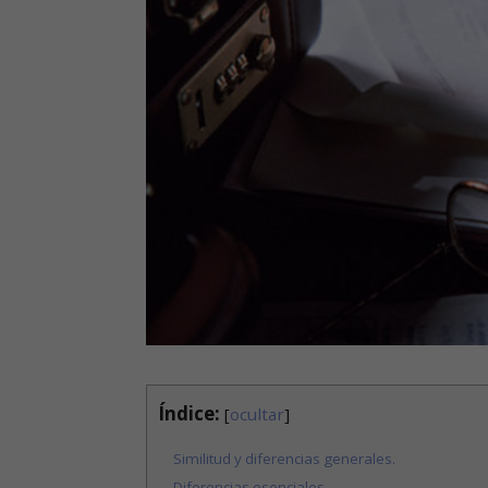
Índice:
[
ocultar
]
Similitud y diferencias generales.
Diferencias esenciales.