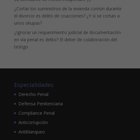
¿Cortar los suministros de la vivienda común durante
el divorcio es delito de coacciones? ¿Y si se cortan a
unos okupas?
¿Ignorar un requerimiento judicial de documentación
en vía penal es delito? El deber de colaboración del
testigo
Especialidades
Derecho Penal
Defensa Penitenciaria
Compliance Penal
Anticorrupción
Antiblanqueo