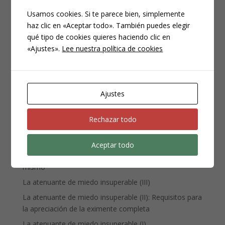
Usamos cookies. Si te parece bien, simplemente
haz clic en «Aceptar todo». También puedes elegir
CATEGORÍAS
qué tipo de cookies quieres haciendo clic en
«Ajustes».
Lee nuestra política de cookies
Compliance
Noticias
Penal
Ajustes
Penitenciario
Uncategorized
Rechazar todo
ENTRADAS RECIENTES
Aceptar todo
Denuncia, querella y atestado policial: por qué no es lo
mismo
La atenuante de miedo insuperable (III)
La atenuante de miedo insuperable (II): Requisitos para
la apreciación de la eximente completa
La atenuante de miedo insuperable (I)