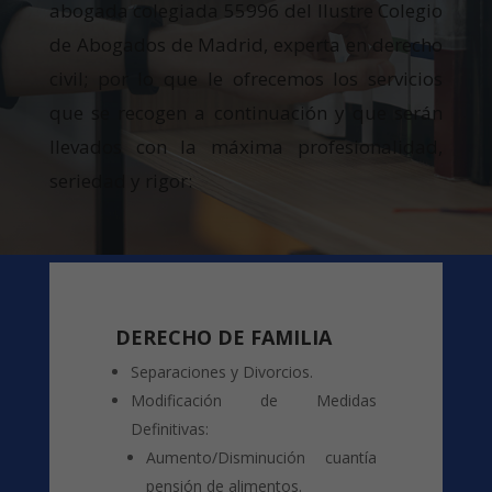
abogada colegiada 55996 del Ilustre Colegio
de Abogados de Madrid, experta en derecho
civil; por lo que le ofrecemos los servicios
que se recogen a continuación y que serán
llevados con la máxima profesionalidad,
seriedad y rigor:
DERECHO DE FAMILIA
Separaciones y Divorcios.
Modificación de Medidas
Definitivas:
Aumento/Disminución cuantía
pensión de alimentos.