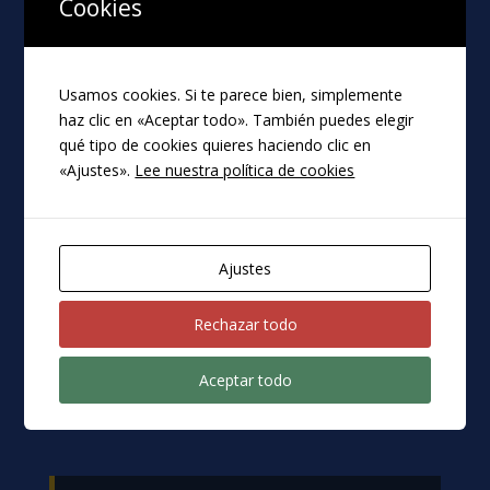
Cookies
informes. Defectos constructivos.
Incumplimientos de los términos
del contrato de compraventa.
Usamos cookies. Si te parece bien, simplemente
Reclamaciones contra:
haz clic en «Aceptar todo». También puedes elegir
constructoras, promotoras,
qué tipo de cookies quieres haciendo clic en
arquitectos, aparejadores …
«Ajustes».
Lee nuestra política de cookies
Ajustes
Rechazar todo
Aceptar todo